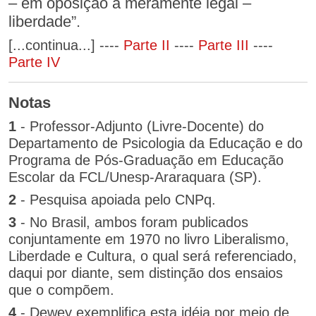
– em oposição à meramente legal –
liberdade”.
[...continua...] ----
Parte II
----
Parte III
----
Parte IV
Notas
1
- Professor-Adjunto (Livre-Docente) do
Departamento de Psicologia da Educação e do
Programa de Pós-Graduação em Educação
Escolar da FCL/Unesp-Araraquara (SP).
2
- Pesquisa apoiada pelo CNPq.
3
- No Brasil, ambos foram publicados
conjuntamente em 1970 no livro Liberalismo,
Liberdade e Cultura, o qual será referenciado,
daqui por diante, sem distinção dos ensaios
que o compõem.
4
- Dewey exemplifica esta idéia por meio de