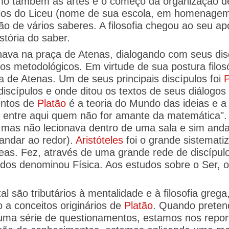
omo também as artes e o começo da organização de
los do Liceu (nome de sua escola, em homenagem 
ão de vários saberes. A filosofia chegou ao seu 
tória do saber.
ava na praça de Atenas, dialogando com seus disc
os metodológicos. Em virtude de sua postura filosó
e Atenas. Um de seus principais discípulos foi
P
iscípulos e onde ditou os textos de seus diálogo
entos de
Platão
é a teoria do Mundo das ideias e a
o entre aqui quem não for amante da matemática"
mas não lecionava dentro de uma sala e sim anda
andar ao redor).
Aristóteles
foi o grande sistemati
reas. Fez, através de uma grande rede de discípulo
tudos denominou Física. Aos estudos sobre o Ser, 
al são tributários à mentalidade e à filosofia gre
 a conceitos originários de
Platão
. Quando preten
os uma série de questionamentos, estamos nos repo