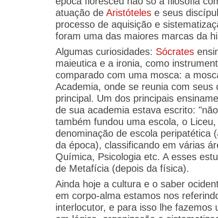
época floresceu não só a filosofia c
atuação de
Aristóteles
e seus discípu
processo de aquisição e sistematizaç
foram uma das maiores marcas da his
Algumas curiosidades:
Sócrates
ensin
maieutica e a ironia, como instrument
comparado com uma mosca: a mosca d
Academia, onde se reunia com seus d
principal. Um dos principais ensinam
de sua academia estava escrito: "nã
também fundou uma escola, o Liceu, 
denominação de escola peripatética (
da época), classificando em várias á
Química, Psicologia etc. A esses es
de Metafícia (depois da física).
Ainda hoje a cultura e o saber ocident
em corpo-alma estamos nos referindo
interlocutor, e para isso lhe fazem