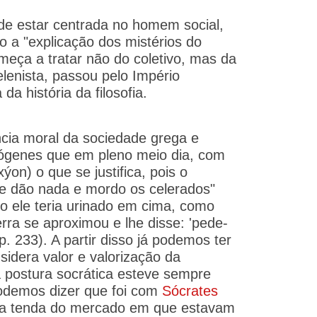
 de estar centrada no homem social,
 a "explicação dos mistérios do
omeça a tratar não do coletivo, mas da
lenista, passou pelo Império
 história da filosofia.
ncia moral da sociedade grega e
iógenes que em pleno meio dia, com
n) o que se justifica, pois o
me dão nada e mordo os celerados"
o ele teria urinado em cima, como
ra se aproximou e lhe disse: 'pede-
. 233). A partir disso já podemos ter
idera valor e valorização da
a postura socrática esteve sempre
podemos dizer que foi com
Sócrates
ma tenda do mercado em que estavam