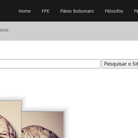
Home
FPE
Flávio Bolsonaro
Filósofos
Fi
icos