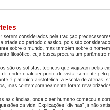
teles
or serem considerados pela tradição predecessore
 tríade do período clássico, pois são considerad
somente sobre o mundo, mas também sobre o homem
ento filosófico, cuja busca procura um parâmetro 
os são os sofistas, teóricos que viajavam pelas ci
defender qualquer ponto-de-vista, somente pelo p
unfante é platônico-aristotélica, a Escola de Atenas
ulos, mas contemporaneamente foram revalorizado
todas as ciências, onde o ser humano começou a co
uestões da vida. Explicações "divinas" já não sa