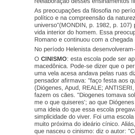
reelaboração desses ensinamentos fil
As preocupações da filosofia no perí
político e na compreensão da naturez
universo"(MONDIN, p. 1982, p. 107) pa
vida interior do homem. Essa preocu
Romano e continuou com a chegada do
No período Helenista desenvolveram-s
O
CINISMO
: esta escola pode ser a
macedônica. Pode-se dizer que o pe
uma vela acesa andava pelas ruas diz
pensador afirmava: "faço festa aos 
(Diógenes, Apud, REALE; ANTISERI, 1
fazem os cães. "Diogenes tomava sol
me o que quiseres'; ao que Diógenes r
uma ideia do que essa escola pregava
simplicidade do viver. Foi uma escol
muito próxima do ideário cínico. Ali
que nasceu o cinismo: diz o autor: "