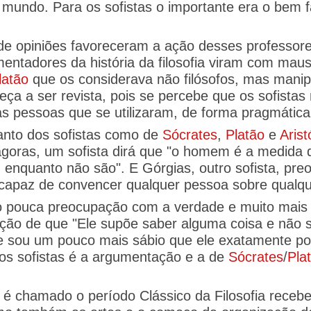
mundo. Para os sofistas o importante era o bem f
os de opiniões favoreceram a ação desses profess
ntadores da história da filosofia viram com maus 
latão
que os considerava não filósofos, mas manip
eça a ser revista, pois se percebe que os sofista
pessoas que se utilizaram, de forma pragmática, 
tanto dos sofistas como de
Sócrates
,
Platão
e
Arist
goras, um sofista dirá que "o homem é a medida d
enquanto não são". E Górgias, outro sofista, pre
 capaz de convencer qualquer pessoa sobre qualqu
do pouca preocupação com a verdade e muito mai
ção de que "Ele supõe saber alguma coisa e não s
sou um pouco mais sábio que ele exatamente por 
os sofistas é a argumentação e a de
Sócrates
/
Pla
 é chamado o período Clássico da Filosofia rece