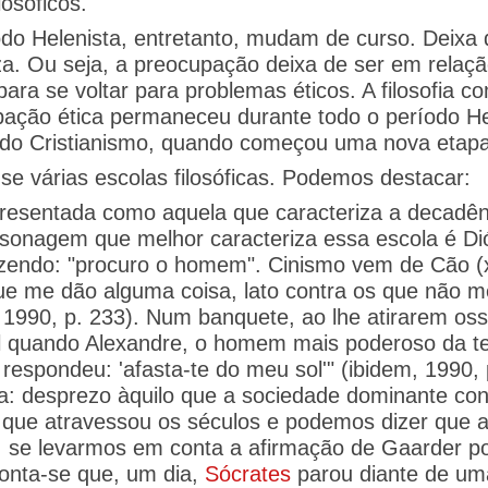
osóficos.
odo Helenista, entretanto, mudam de curso. Deixa
a. Ou seja, a preocupação deixa de ser em relação
ra se voltar para problemas éticos. A filosofia c
pação ética permaneceu durante todo o período He
 Cristianismo, quando começou uma nova etapa da
e várias escolas filosóficas. Podemos destacar:
presentada como aquela que caracteriza a decadê
rsonagem que melhor caracteriza essa escola é D
endo: "procuro o homem". Cinismo vem de Cão (xýo
que me dão alguma coisa, lato contra os que não 
990, p. 233). Num banquete, ao lhe atirarem oss
 quando Alexandre, o homem mais poderoso da ter
espondeu: 'afasta-te do meu sol'" (ibidem, 1990, p
: desprezo àquilo que a sociedade dominante cons
a que atravessou os séculos e podemos dizer que 
ás, se levarmos em conta a afirmação de Gaarder 
Conta-se que, um dia,
Sócrates
parou diante de u