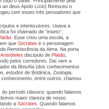
 todo o saber. Principalmente pela
ao deus Apolo Lício) floresceu o
apogeu com esses três pensadores que
ípulos e interlocutores. Usava a
fica foi chamado de "inseto",
latão
. Esse criou uma escola, a
s em que
Sócrates
é o personagem
 da Reminiscência da Alma. Na porta
.
Aristóteles
discípulo de
Platão
,
ndo pelos corredores. Daí vem a
zador da filosofia (dos conhecimentos
s, estudos de Botânica, Zoologia,
o conhecimento, entre outros, chamou
ga, do período clássico: quando falamos
demos maior clareza de nosso
rtando a
Sócrates
. Quando falamos