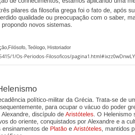
ção de conhecimentos, estamos aplicando uma meto
s pilares da filosofia grega foi o fato de, após su
perdido qualidade ou preocupação com o saber, ma
 propondo novos sistemas.
ção,Filósofo, Teólogo, Historiador
/5415/1/Os-Periodos-Filosoficos/pagina1.html#ixzz0wDnwL
 Helenismo
a decadência político-militar da Grécia. Trata-se d
nsequentemente, para ocupar o vácuo do poder g
e Alexandre, discípulo de
Aristóteles
. O Helenismo s
os do oriente, conquistados por Alexandre e a cult
s ensinamentos de
Platão
e
Aristóteles
, mantidos p