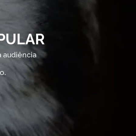
OPULAR
 audiência
o.