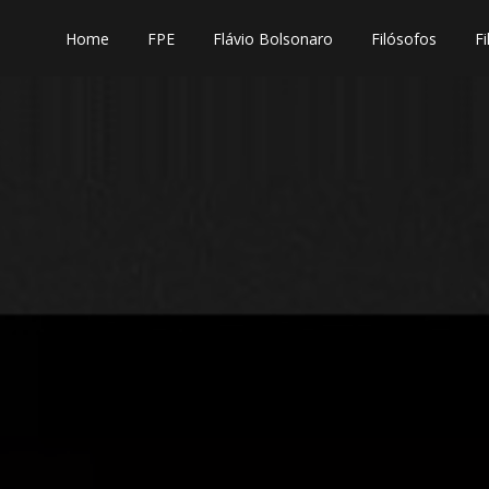
Home
FPE
Flávio Bolsonaro
Filósofos
Fi